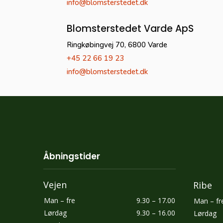
info@blomsterstedet.dk
Blomsterstedet Varde ApS
Ringkøbingvej 70, 6800 Varde
+45 22 66 19 23
info@blomsterstedet.dk
Åbningstider
Vejen ​
Ribe​
​Man – fre
9.30 – 17.00
​Man – fr
​Lørdag
​9.30 – 16.00
​Lørdag