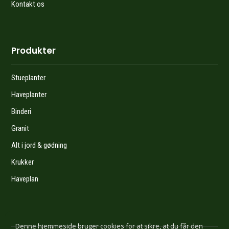
Kontakt os
Produkter
Stueplanter
Haveplanter
Binderi
Granit
Alt i jord & gødning
Krukker
Haveplan
Denne hjemmeside bruger cookies for at sikre, at du får den